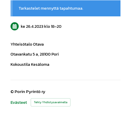
Tarkastelet mennyttä tapahtumaa.
ke 26.4.2023
klo 18
–
20
Yhteisötalo Otava
Otavankatu 5 a, 28100 Pori
Kokoustila Kesäloma
©
Porin Pyrintö ry
Evästeet
Tehty Yhdistysavaimella