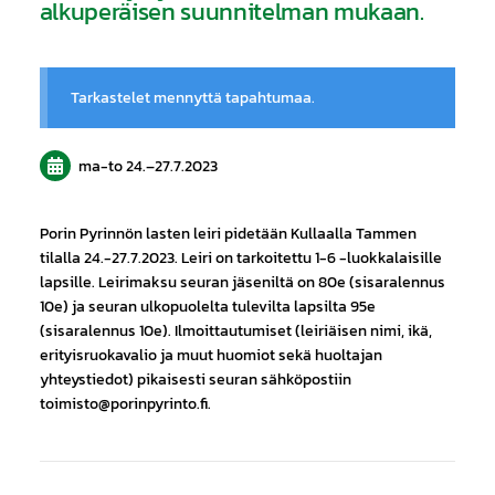
alkuperäisen suunnitelman mukaan.
Tarkastelet mennyttä tapahtumaa.
ma-to
24.
–
27.7.2023
Porin Pyrinnön lasten leiri pidetään Kullaalla Tammen
tilalla 24.-27.7.2023. Leiri on tarkoitettu 1-6 -luokkalaisille
lapsille. Leirimaksu seuran jäseniltä on 80e (sisaralennus
10e) ja seuran ulkopuolelta tulevilta lapsilta 95e
(sisaralennus 10e). Ilmoittautumiset (leiriäisen nimi, ikä,
erityisruokavalio ja muut huomiot sekä huoltajan
yhteystiedot) pikaisesti seuran sähköpostiin
toimisto@porinpyrinto.fi.