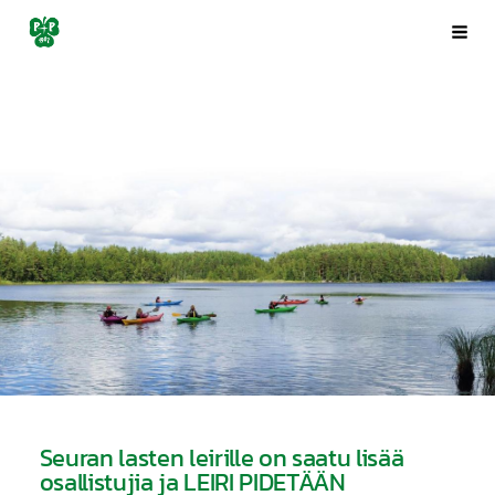
Siirry
Porin Pyrintö ry
Val
sivun
sisältöön
Seuran lasten leirille on saatu lisää
osallistujia ja LEIRI PIDETÄÄN