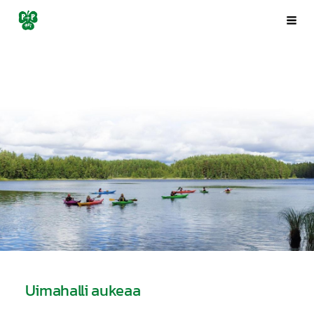
Siirry
Porin Pyrintö ry
Val
sivun
sisältöön
Uimahalli aukeaa