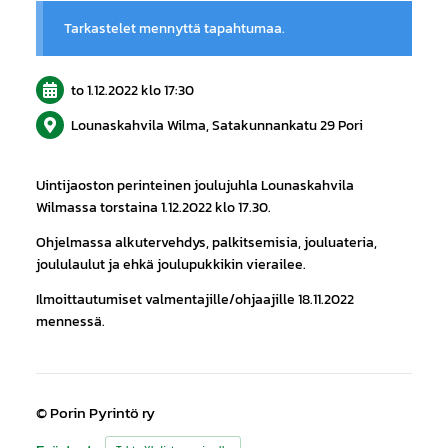
Tarkastelet mennyttä tapahtumaa.
to 1.12.2022
klo 17:30
Lounaskahvila Wilma, Satakunnankatu 29 Pori
Uintijaoston perinteinen joulujuhla Lounaskahvila
Wilmassa torstaina 1.12.2022 klo 17.30.
Ohjelmassa alkutervehdys, palkitsemisia, jouluateria,
joululaulut ja ehkä joulupukkikin vierailee.
Ilmoittautumiset valmentajille/ohjaajille 18.11.2022
mennessä.
©
Porin Pyrintö ry