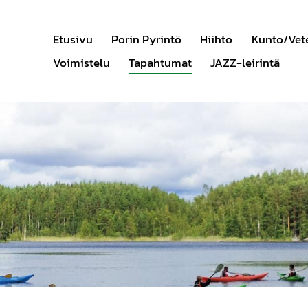
Etusivu
Porin Pyrintö
Hiihto
Kunto/Vet
Voimistelu
Tapahtumat
JAZZ-leirintä