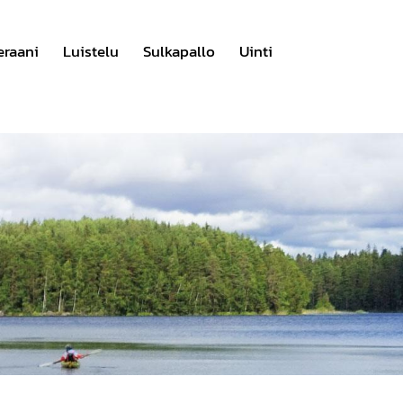
eraani
Luistelu
Sulkapallo
Uinti