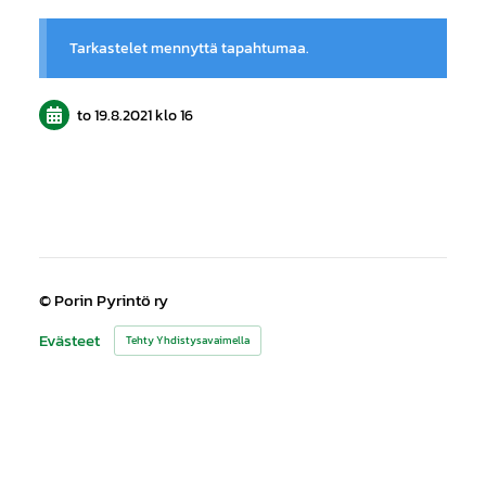
Tarkastelet mennyttä tapahtumaa.
to 19.8.2021
klo 16
©
Porin Pyrintö ry
Evästeet
Tehty Yhdistysavaimella