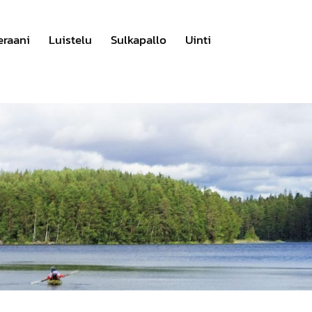
eraani
Luistelu
Sulkapallo
Uinti