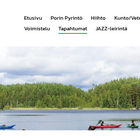
Etusivu
Porin Pyrintö
Hiihto
Kunto/Vet
Voimistelu
Tapahtumat
JAZZ-leirintä