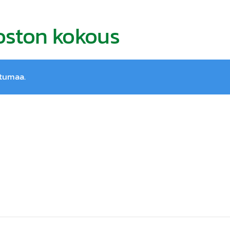
oston kokous
htumaa.