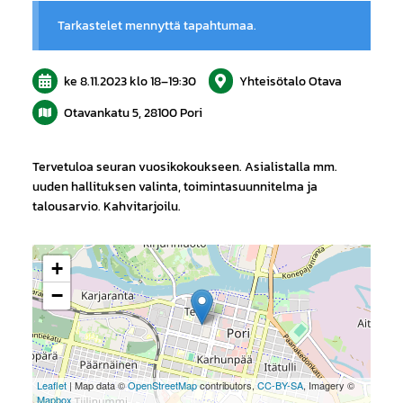
Tarkastelet mennyttä tapahtumaa.
ke 8.11.2023
klo 18
–
19:30
Yhteisötalo Otava
Otavankatu 5, 28100 Pori
Tervetuloa seuran vuosikokoukseen. Asialistalla mm.
uuden hallituksen valinta, toimintasuunnitelma ja
talousarvio. Kahvitarjoilu.
+
−
Leaflet
| Map data ©
OpenStreetMap
contributors,
CC-BY-SA
, Imagery ©
Mapbox