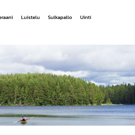
eraani
Luistelu
Sulkapallo
Uinti