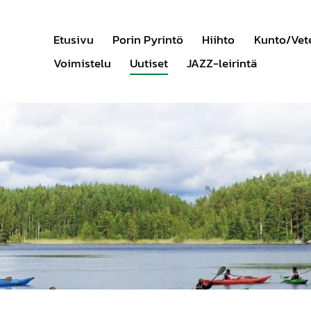
Etusivu
Porin Pyrintö
Hiihto
Kunto/Vet
Voimistelu
Uutiset
JAZZ-leirintä