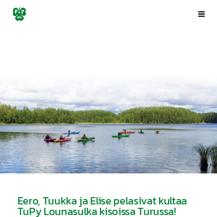
Siirry
Porin Pyrintö ry
Val
sivun
sisältöön
Eero, Tuukka ja Elise pelasivat kultaa
TuPy Lounasulka kisoissa Turussa!