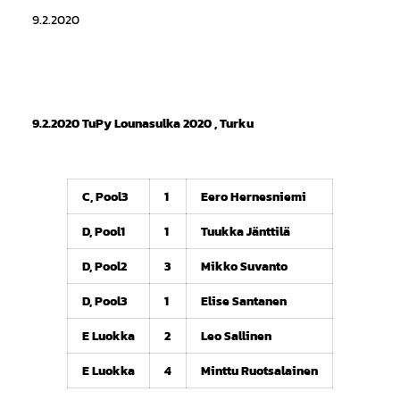
9.2.2020
9.2.2020 TuPy Lounasulka 2020 , Turku
C, Pool3
1
Eero Hernesniemi
D, Pool1
1
Tuukka Jänttilä
D, Pool2
3
Mikko Suvanto
D, Pool3
1
Elise Santanen
E Luokka
2
Leo Sallinen
E Luokka
4
Minttu Ruotsalainen