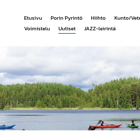
Etusivu
Porin Pyrintö
Hiihto
Kunto/Vet
Voimistelu
Uutiset
JAZZ-leirintä