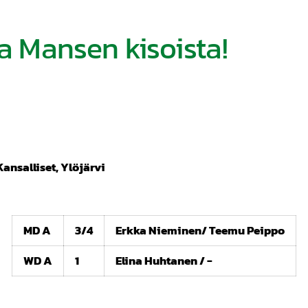
aa Mansen kisoista!
ansalliset, Ylöjärvi
MD A
3/4
Erkka Nieminen/ Teemu Peippo
WD A
1
Elina Huhtanen / -