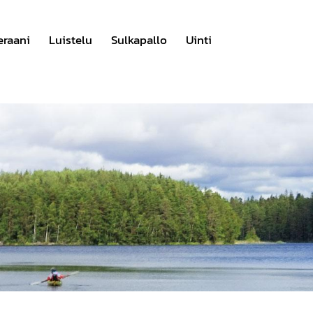
eraani
Luistelu
Sulkapallo
Uinti