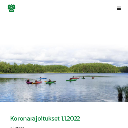
Siirry
Porin Pyrintö ry
Val
sivun
sisältöön
Koronarajoitukset 1.1.2022