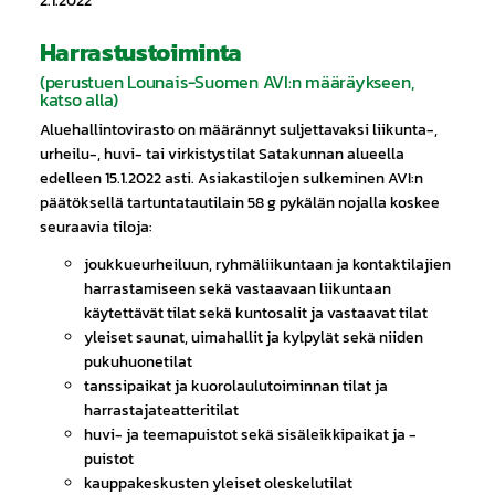
2.1.2022
Harrastustoiminta
(perustuen Lounais-Suomen AVI:n määräykseen,
katso alla)
Aluehallintovirasto on määrännyt suljettavaksi liikunta-,
urheilu-, huvi- tai virkistystilat Satakunnan alueella
edelleen 15.1.2022 asti. Asiakastilojen sulkeminen AVI:n
päätöksellä tartuntatautilain 58 g pykälän nojalla koskee
seuraavia tiloja:
joukkueurheiluun, ryhmäliikuntaan ja kontaktilajien
harrastamiseen sekä vastaavaan liikuntaan
käytettävät tilat sekä kuntosalit ja vastaavat tilat
yleiset saunat, uimahallit ja kylpylät sekä niiden
pukuhuonetilat
tanssipaikat ja kuorolaulutoiminnan tilat ja
harrastajateatteritilat
huvi- ja teemapuistot sekä sisäleikkipaikat ja -
puistot
kauppakeskusten yleiset oleskelutilat