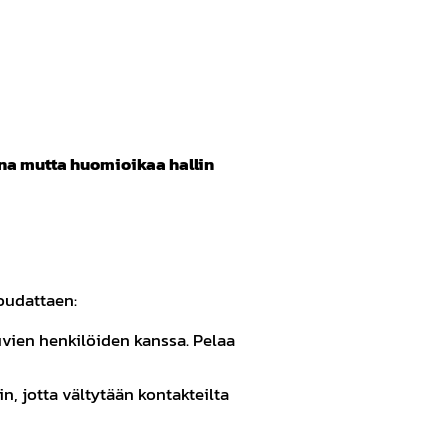
a mutta huomioikaa hallin
noudattaen:
uvien henkilöiden kanssa. Pelaa
n, jotta vältytään kontakteilta