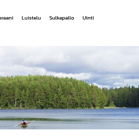
eraani
Luistelu
Sulkapallo
Uinti