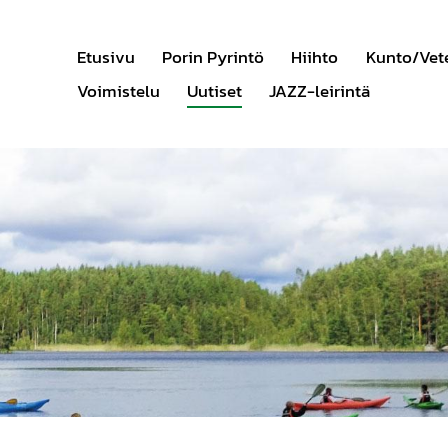
Etusivu
Porin Pyrintö
Hiihto
Kunto/Vet
Voimistelu
Uutiset
JAZZ-leirintä