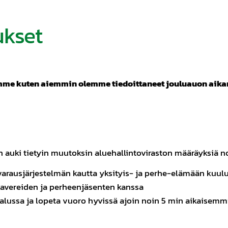
ukset
me kuten aiemmin olemme tiedoittaneet jouluauon aikan
on auki tietyin muutoksin aluehallintoviraston määräyksiä 
 varausjärjestelmän kautta yksityis- ja perhe-elämään kuul
kavereiden ja perheenjäsenten kanssa
 alussa ja lopeta vuoro hyvissä ajoin noin 5 min aikaisemmi