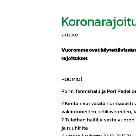
Koronarajoit
28.12.2021
Vuoromme ovat käytettävissäm
rajoitukset.
HUOMIO❗️
Porin Tennishalli ja Pori Padel 
? Kentän voi varata normaalisti
vakiintuneiden pelikavereiden, 
? Tulethan hallille vasta vuoron
ja ruuhkilta