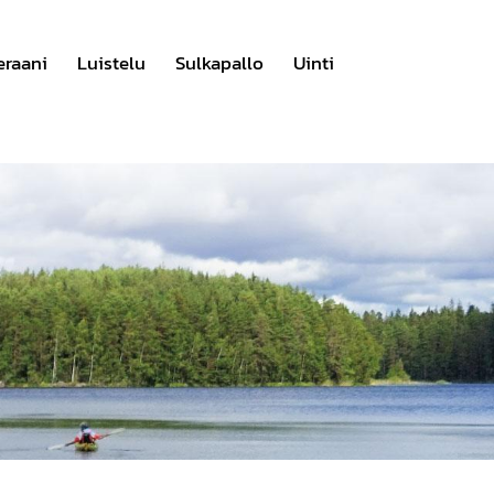
eraani
Luistelu
Sulkapallo
Uinti