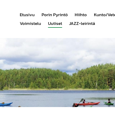
Etusivu
Porin Pyrintö
Hiihto
Kunto/Vet
Voimistelu
Uutiset
JAZZ-leirintä