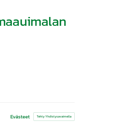
0 maauimalan
Evästeet
Tehty Yhdistysavaimella