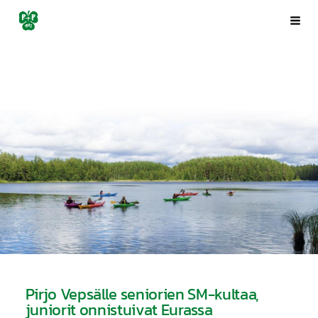
Siirry
Porin Pyrintö ry
Val
sivun
sisältöön
Pirjo Vepsälle seniorien SM-kultaa,
juniorit onnistuivat Eurassa