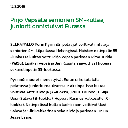
12.3.2018
Pirjo Vepsälle seniorien SM-kultaa,
juniorit onnistuivat Eurassa
SULKAPALLO Porin Pyrinnön pelaajat voittivat mitaleja
seniorien SM-kilpailussa Helsingissä. Naisten nelinpelin 55
-luokassa kultaa voitti Pirjo Vepsä parinaan Ritva Turkia
(WilSu). Lisäksi Vepsä ja Jari Kossila saavuttivat hopeaa
sekanelinpelin 55-luokassa.
Pyrinnön nuoret menestyivät Euran urheilutalolla
pelatussa junioriturnauksessa. Kaksinpelissä kultaa
voittivat Antti Kivioja (A-luokka), Ruusu Ruoho ja Silja
Uusi-Salava (B-luokka). Hopeaa Rasmus Valkoselle (C-
luokka). Nelinpelissä kultaa luokissaan voittivat Uusi-
Salava ja Siiri Pekkarinen sekä Kivioja parinaan TuSun
Jesse Laine.