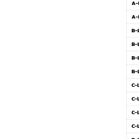
A-
A-
B-
B-
B-
B-
C-
C-
C-
C-