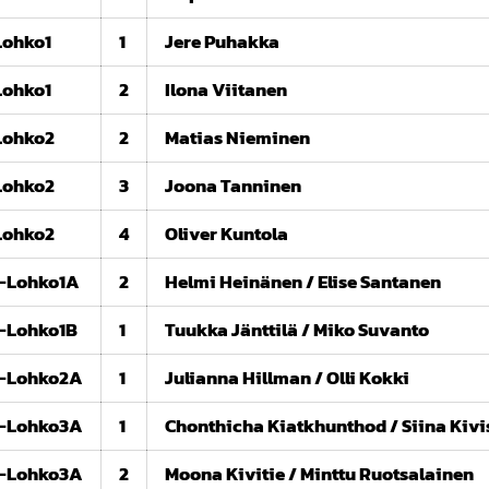
Lohko1
1
Jere Puhakka
Lohko1
2
Ilona Viitanen
Lohko2
2
Matias Nieminen
Lohko2
3
Joona Tanninen
Lohko2
4
Oliver Kuntola
-Lohko1A
2
Helmi Heinänen / Elise Santanen
-Lohko1B
1
Tuukka Jänttilä / Miko Suvanto
-Lohko2A
1
Julianna Hillman / Olli Kokki
-Lohko3A
1
Chonthicha Kiatkhunthod / Siina Kivi
-Lohko3A
2
Moona Kivitie / Minttu Ruotsalainen