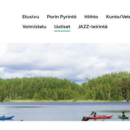
Etusivu
Porin Pyrintö
Hiihto
Kunto/Vet
Voimistelu
Uutiset
JAZZ-leirintä