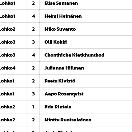
Lohko1
2
Elise Santanen
Lohko1
4
Helmi Heinänen
Lohko2
2
Miko Suvanto
Lohko3
3
Olli Kokki
Lohko3
4
Chonthicha Kiatkhunthod
Lohko4
2
Julianna Hillman
Lohko1
2
Peetu Kivistö
Lohko1
3
Aapo Rosenqvist
Lohko2
1
Iida Rintala
Lohko2
2
Minttu Ruotsalainen