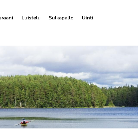
eraani
Luistelu
Sulkapallo
Uinti