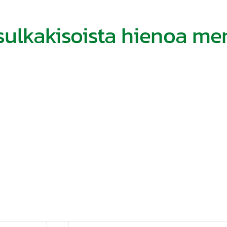
lkakisoista hienoa me