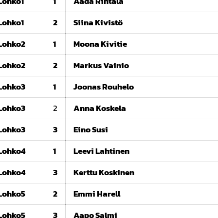
Lohko1
1
Aada Rintala
Lohko1
2
Siina Kivistö
Lohko2
1
Moona Kivitie
Lohko2
2
Markus Vainio
Lohko3
1
Joonas Rouhelo
Lohko3
2
Anna Koskela
Lohko3
3
Eino Susi
Lohko4
1
Leevi Lahtinen
Lohko4
3
Kerttu Koskinen
Lohko5
2
Emmi Harell
Lohko5
3
Aapo Salmi