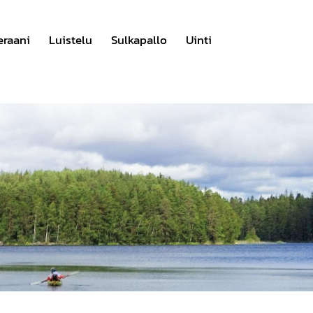
eraani
Luistelu
Sulkapallo
Uinti