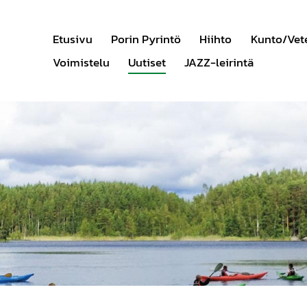
Etusivu
Porin Pyrintö
Hiihto
Kunto/Vet
Voimistelu
Uutiset
JAZZ-leirintä