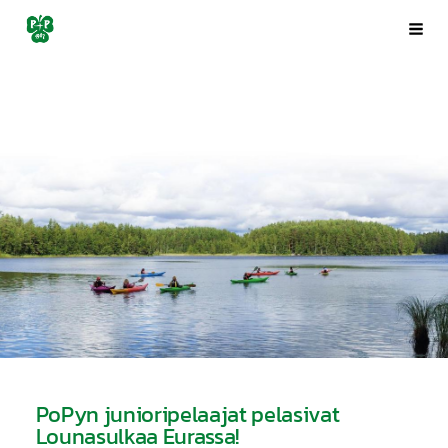
Siirry
Porin Pyrintö ry
Val
sivun
sisältöön
PoPyn junioripelaajat pelasivat
Lounasulkaa Eurassa!