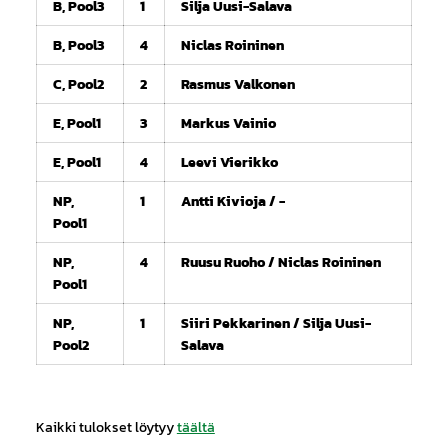
B, Pool3
1
Silja Uusi-Salava
B, Pool3
4
Niclas Roininen
C, Pool2
2
Rasmus Valkonen
E, Pool1
3
Markus Vainio
E, Pool1
4
Leevi Vierikko
NP,
1
Antti Kivioja / -
Pool1
NP,
4
Ruusu Ruoho / Niclas Roininen
Pool1
NP,
1
Siiri Pekkarinen / Silja Uusi-
Pool2
Salava
Kaikki tulokset löytyy
täältä