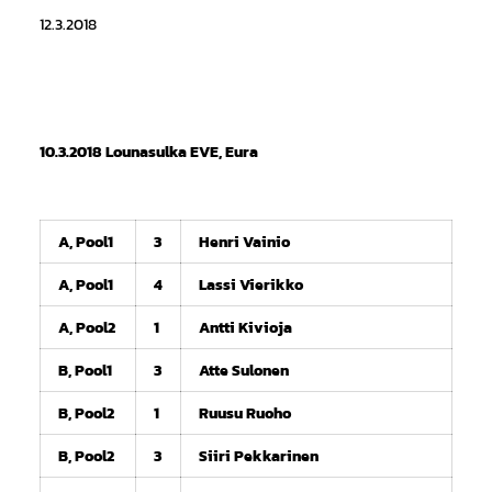
12.3.2018
10.3.2018 Lounasulka EVE, Eura
A, Pool1
3
Henri Vainio
A, Pool1
4
Lassi Vierikko
A, Pool2
1
Antti Kivioja
B, Pool1
3
Atte Sulonen
B, Pool2
1
Ruusu Ruoho
B, Pool2
3
Siiri Pekkarinen