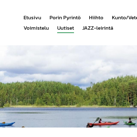
Etusivu
Porin Pyrintö
Hiihto
Kunto/Vet
Voimistelu
Uutiset
JAZZ-leirintä