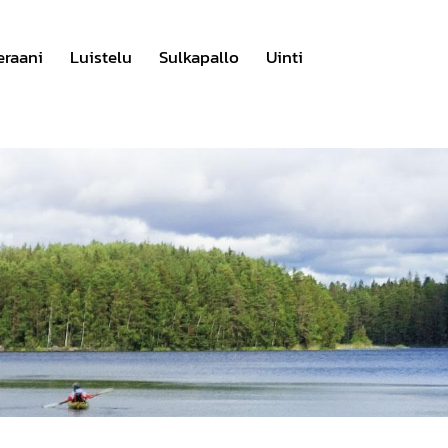
eraani
Luistelu
Sulkapallo
Uinti