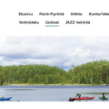
Etusivu
Porin Pyrintö
Hiihto
Kunto/Vet
Voimistelu
Uutiset
JAZZ-leirintä