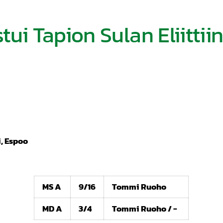
tui Tapion Sulan Eliittiin
i, Espoo
MS A
9/16
Tommi Ruoho
MD A
3/4
Tommi Ruoho / -