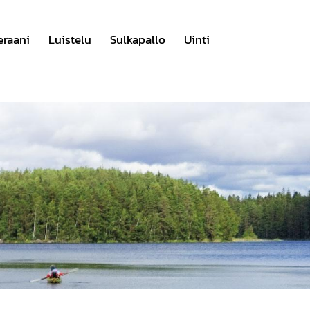
eraani
Luistelu
Sulkapallo
Uinti