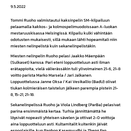
9.5.2022
Tommi Ruoho valmistautui kaksinpelin SM-kilpailuun
pelaamalla kakkos- ja kolmospelimuodoissaan A-luokan
mestaruuskisassa Helsingissä. Kilpailu kulki vähintään
odotusten mukaisesti, sillä mukaan lähti hopeamitali niin
miesten nelinpelistä kuin sekanelinpelistäkin.
Miesten nelinpelin Ruoho pelasi Jaakko Mäenpään
(Sulkaset) kanssa. Pari eteni loppuotteluun asti ilman
erätappioita, vielä välierässäkin tuli ylivoimainen 21-6, 21-8
voitto parista Marko Marsela / Jari Jalkanen.
Loppuottelussa Janne Oksa / Kai Vesikallio (BadU) olivat
tiukan kolmieräisen taistelun jälkeen parempia pistein 21-
8, 15-21, 21-18.
Sekanelinpelissä Ruoho ja Viola Lindberg (ParBa) pelasivat
parina ensimmäistä kertaa. Turhia jännittämättä he
löysivät nopeasti yhteisen sävelen ja ottivat 2-0 voittoja
aina loppuotteluun asti. Kultamitalit kuitenkin jäivät
espoolaisille, kun Paphon Kasemvudhi ja Zheng Fan