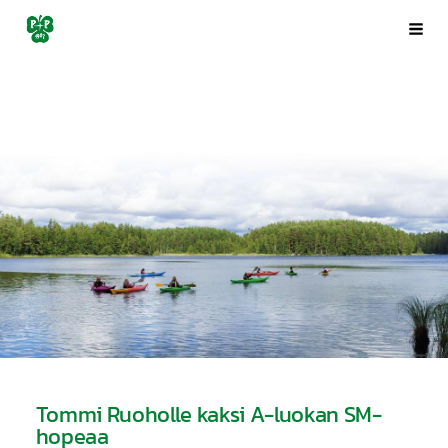
Siirry
Porin Pyrintö ry
Val
sivun
sisältöön
Tommi Ruoholle kaksi A-luokan SM-
hopeaa