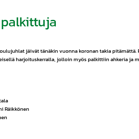
palkittuja
joulujuhlat jäivät tänäkin vuonna koronan takia pitämättä. 
ellä harjoituskerralla, jolloin myös palkittiin ahkeria ja m
tala
ni Räikkönen
nen