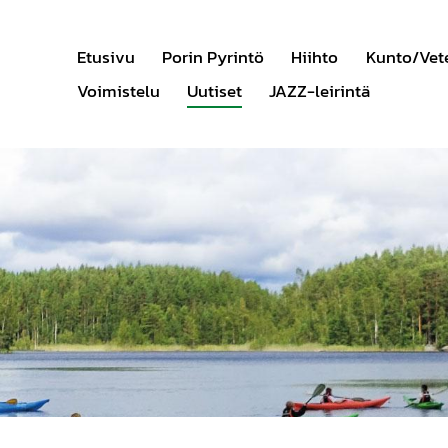
Etusivu
Porin Pyrintö
Hiihto
Kunto/Vet
Voimistelu
Uutiset
JAZZ-leirintä