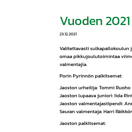
Vuoden 2021 
23.12.2021
Valitettavasti sulkapallokoulun 
omaa pikkujoulutoimintaa viimeis
valmentajia.
Porin Pyrinnön palkitsemat:
Jaoston urheilija: Tommi Ruoho
Jaoston lupaava juniori: Iida Rin
Jaoston valmentajastipendi: An
Seuran valmentaja: Harri Räikkö
Jaoston palkitsemat: