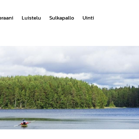
eraani
Luistelu
Sulkapallo
Uinti