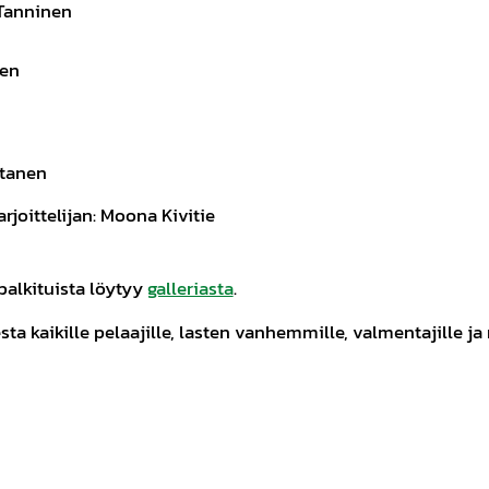
Tanninen
nen
ntanen
arjoittelijan: Moona Kivitie
 palkituista löytyy
galleriasta
.
ta kaikille pelaajille, lasten vanhemmille, valmentajille ja m