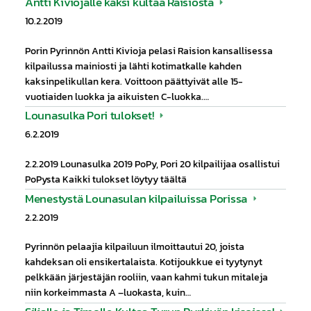
Antti Kiviojalle kaksi kultaa Raisiosta
10.2.2019
Porin Pyrinnön Antti Kivioja pelasi Raision kansallisessa
kilpailussa mainiosti ja lähti kotimatkalle kahden
kaksinpelikullan kera. Voittoon päättyivät alle 15-
vuotiaiden luokka ja aikuisten C-luokka.…
Lounasulka Pori tulokset!
6.2.2019
2.2.2019 Lounasulka 2019 PoPy, Pori 20 kilpailijaa osallistui
PoPysta Kaikki tulokset löytyy täältä
Menestystä Lounasulan kilpailuissa Porissa
2.2.2019
Pyrinnön pelaajia kilpailuun ilmoittautui 20, joista
kahdeksan oli ensikertalaista. Kotijoukkue ei tyytynyt
pelkkään järjestäjän rooliin, vaan kahmi tukun mitaleja
niin korkeimmasta A –luokasta, kuin…