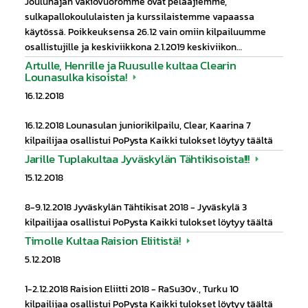
Joulunajan vakiovuoromme ovat pelaajiemme,
sulkapallokoululaisten ja kurssilaistemme vapaassa
käytössä. Poikkeuksensa 26.12 vain omiin kilpailuumme
osallistujille ja keskiviikkona 2.1.2019 keskiviikon…
Artulle, Henrille ja Ruusulle kultaa Clearin
Lounasulka kisoista!
16.12.2018
16.12.2018 Lounasulan juniorikilpailu, Clear, Kaarina 7
kilpailijaa osallistui PoPysta Kaikki tulokset löytyy täältä
Jarille Tuplakultaa Jyväskylän Tähtikisoista!!!
15.12.2018
8-9.12.2018 Jyväskylän Tähtikisat 2018 - Jyväskylä 3
kilpailijaa osallistui PoPysta Kaikki tulokset löytyy täältä
Timolle Kultaa Raision Eliitistä!
5.12.2018
1-2.12.2018 Raision Eliitti 2018 - RaSu30v., Turku 10
kilpailijaa osallistui PoPysta Kaikki tulokset löytyy täältä