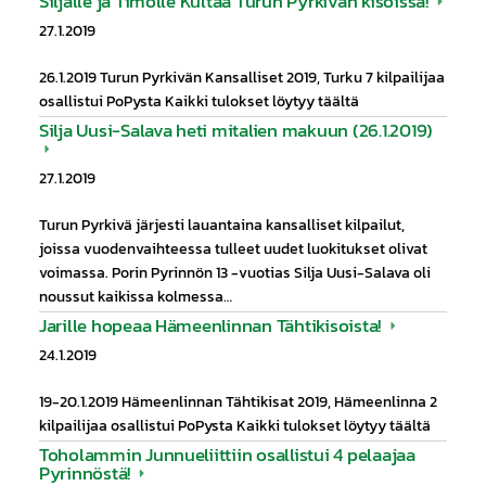
Siljalle ja Timolle Kultaa Turun Pyrkivän kisoissa!
27.1.2019
26.1.2019 Turun Pyrkivän Kansalliset 2019, Turku 7 kilpailijaa
osallistui PoPysta Kaikki tulokset löytyy täältä
Silja Uusi-Salava heti mitalien makuun (26.1.2019)
27.1.2019
Turun Pyrkivä järjesti lauantaina kansalliset kilpailut,
joissa vuodenvaihteessa tulleet uudet luokitukset olivat
voimassa. Porin Pyrinnön 13 -vuotias Silja Uusi-Salava oli
noussut kaikissa kolmessa…
Jarille hopeaa Hämeenlinnan Tähtikisoista!
24.1.2019
19-20.1.2019 Hämeenlinnan Tähtikisat 2019, Hämeenlinna 2
kilpailijaa osallistui PoPysta Kaikki tulokset löytyy täältä
Toholammin Junnueliittiin osallistui 4 pelaajaa
Pyrinnöstä!