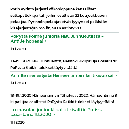
Porin Pyrintö järjesti viikonloppuna kansalliset
sulkapallokilpailut, joihin osallistui 22 kotijoukkueen
pelaajaa. Pyrinnön pelaajat eivät tyytyneet pelkkään
kisajärjestäjän rooliin, vaan esiintyivät…
PoPysta kolme junioria HBC Junnuelitiissä -
Antille hopeaa!
19.1.2020
18-19.1.2020 HBC Junnueliitti, Helsinki 3 kilpailijaa osallistui
PoPysta Kaikki tulokset löytyy täältä
Annille menestystä Hämeenlinnan Tähtikisoissa!
19.1.2020
18-19.1.2020 Hämeenlinnan Tähtikisat 2020, Hämeenlinna 3
kilpailijaa osallistui PoPysta Kaikki tulokset löytyy täältä
Lounasulan juniorikilpailut kisattiin Porissa
lauantaina 11.1.2020
11.1.2020