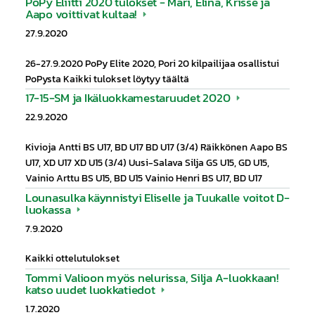
PoPy Eliitti 2020 tulokset - Mari, Elina, Krisse ja
Aapo voittivat kultaa!
27.9.2020
26-27.9.2020 PoPy Elite 2020, Pori 20 kilpailijaa osallistui
PoPysta Kaikki tulokset löytyy täältä
17-15-SM ja Ikäluokkamestaruudet 2020
22.9.2020
Kivioja Antti BS U17, BD U17 BD U17 (3/4) Räikkönen Aapo BS
U17, XD U17 XD U15 (3/4) Uusi-Salava Silja GS U15, GD U15,
Vainio Arttu BS U15, BD U15 Vainio Henri BS U17, BD U17
Lounasulka käynnistyi Eliselle ja Tuukalle voitot D-
luokassa
7.9.2020
Kaikki ottelutulokset
Tommi Valioon myös nelurissa, Silja A-luokkaan!
katso uudet luokkatiedot
1.7.2020