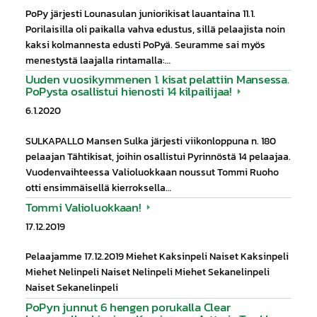
PoPy järjesti Lounasulan juniorikisat lauantaina 11.1.
Porilaisilla oli paikalla vahva edustus, sillä pelaajista noin
kaksi kolmannesta edusti PoPyä. Seuramme sai myös
menestystä laajalla rintamalla:…
Uuden vuosikymmenen 1. kisat pelattiin Mansessa.
PoPysta osallistui hienosti 14 kilpailijaa!
6.1.2020
SULKAPALLO Mansen Sulka järjesti viikonloppuna n. 180
pelaajan Tähtikisat, joihin osallistui Pyrinnöstä 14 pelaajaa.
Vuodenvaihteessa Valioluokkaan noussut Tommi Ruoho
otti ensimmäisellä kierroksella…
Tommi Valioluokkaan!
17.12.2019
Pelaajamme 17.12.2019 Miehet Kaksinpeli Naiset Kaksinpeli
Miehet Nelinpeli Naiset Nelinpeli Miehet Sekanelinpeli
Naiset Sekanelinpeli
PoPyn junnut 6 hengen porukalla Clear