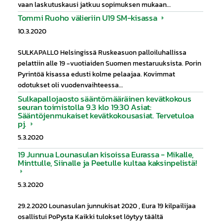
vaan laskutuskausi jatkuu sopimuksen mukaan…
Tommi Ruoho välieriin U19 SM-kisassa
10.3.2020
SULKAPALLO Helsingissä Ruskeasuon palloiluhallissa
pelattiin alle 19 -vuotiaiden Suomen mestaruuksista. Porin
Pyrintöä kisassa edusti kolme pelaajaa. Kovimmat
odotukset oli vuodenvaihteessa…
Sulkapallojaosto sääntömääräinen kevätkokous
seuran toimistolla 9.3 klo 19:30 Asiat:
Sääntöjenmukaiset kevätkokousasiat. Tervetuloa
pj.
5.3.2020
19 Junnua Lounasulan kisoissa Eurassa - Mikalle,
Minttulle, Siinalle ja Peetulle kultaa kaksinpelistä!
5.3.2020
29.2.2020 Lounasulan junnukisat 2020 , Eura 19 kilpailijaa
osallistui PoPysta Kaikki tulokset löytyy täältä